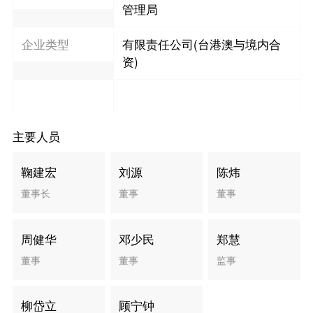
管理局
企业类型
有限责任公司(台港澳与境内合
资)
主要人员
鞠建宏
刘源
陈炜
董事长
董事
董事
周健华
邓少民
郑慧
董事
董事
监事
柳岱立
顾宁钟