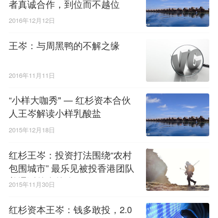
者真诚合作，到位而不越位
2016年12月12日
王岑：与周黑鸭的不解之缘
2016年11月11日
“小样大咖秀" — 红杉资本合伙
人王岑解读小样乳酸盐
2015年12月18日
红杉王岑：投资打法围绕“农村
包围城市” 最乐见被投香港团队
普通话越来越溜
2015年11月30日
红杉资本王岑：钱多敢投，2.0